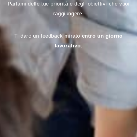
Parlami delle tue priorità e degli obiettivi che vuoi
raggiungere.
Ti darò un feedback mirato
entro un giorno
lavorativo
.