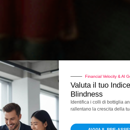
Financial Velocity & AI
Valuta il tuo Indic
Blindness
Identifica i colli di bottiglia an
rallentano la crescita della t
AVVIA IL PRE-ASS