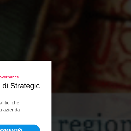
 Governance
e di Strategic
alitici che
ua azienda
ESSMENT