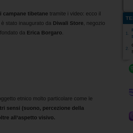
di campane tibetane
tramite i video: ecco il
TE
 è stato inaugurato da
Diwali Store
, negozio
e fondato da
Erica Borgaro
.
ggetto etnico molto particolare come le
tri sensi (suono, percezione della
tre all’aspetto visivo.