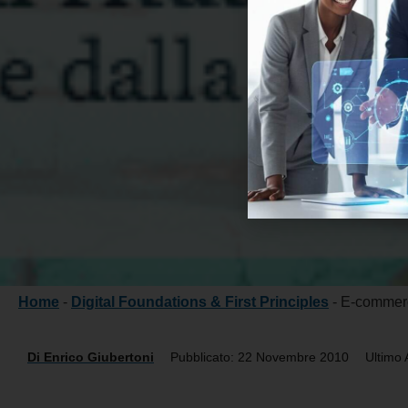
Home
-
Digital Foundations & First Principles
-
E-commerce
Di
Enrico Giubertoni
Pubblicato: 22 Novembre 2010
Ultimo