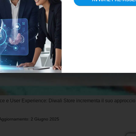
 e User Experience: Diwali Store incrementa il suo approccio po
 Aggiornamento: 2 Giugno 2025