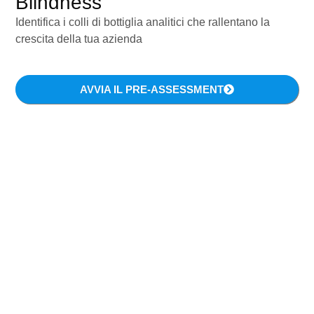
Blindness
Identifica i colli di bottiglia analitici che rallentano la
Permettetemi di interrompere l’attività ordinaria di
crescita della tua azienda
questo blog per una improvvisa e triste notizia
che riguarda non solo l’Italia digitale, ma anche
AVVIA IL PRE-ASSESSMENT
quella Italia propulsiva e orientata verso
l’innovazione di cui si sente sempre più il bisogno.
É
mancato
Marco Zamperini
, uno dei più grandi
divulgatori della rivoluzione digitale.
Con il suo contributo ha agevolato e
reso più facile il tormentoso cammino
verso l’innovazione di questo Paese.