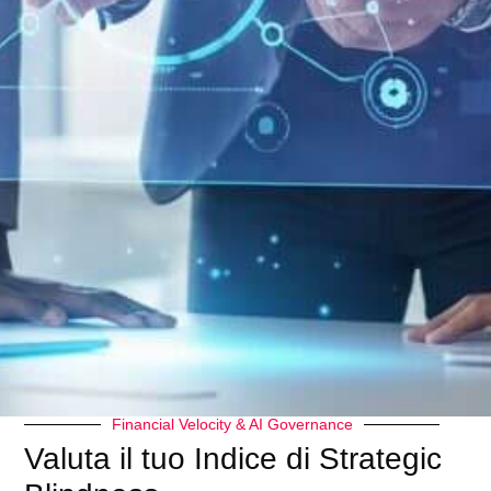
Home
-
Digital Foundations & First Principles
-
L’Italia
digitale perde il suo #FunkyProfessor. È mancato Marco
Zamperini
Di
Enrico Giubertoni
Pubblicato: 14 Ottobre 2013
Ultimo Aggiornamento: 20 Giugno 2025
L’Italia digitale perde il
suo #FunkyProfessor.
È mancato Marco
Zamperini
TEMI CHIAVE
Financial Velocity & AI Governance
Valuta il tuo Indice di Strategic