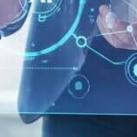
Home
-
AI Marketing
-
Marketing Automation per intercettare
i bisogni del target
Di
Enrico Giubertoni
Pubblicato: 4 Ottobre 2017
Ultimo Aggiornamento: 19 Ottobre 2025
Marketing Automation
per intercettare i
bisogni del target
TEMI CHIAVE