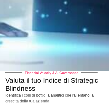
Che cosa è la Marketing Automation e in cosa
può essere utile per le imprese?
In questo post vedremo:
Che cosa è la
Marketing Automation
Come può
essere impiegata dalle imprese
Financial Velocity & AI Governance
Valuta il tuo Indice di Strategic
Blindness
Identifica i colli di bottiglia analitici che rallentano la
crescita della tua azienda