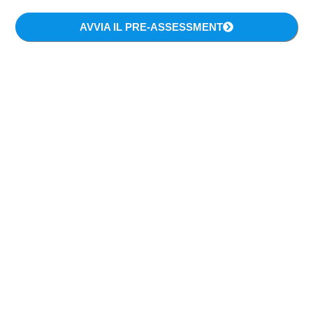
AVVIA IL PRE-ASSESSMENT
Che cosa è la Marketing
Automation e perché è
importante per la
cosmesi
Rielaboro una definizione data da
Neil Patel
di
Marketing Automation
Con il termine marketing automation
intendiamo l’uso di
soluzioni software