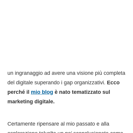
Oltre alla curiosità, volevo anche capire come
aiutare le imprese e le organizzazioni di cui ero
un ingranaggio ad avere una visione più completa
del digitale superando i gap organizzativi.
Ecco
perché il
mio blog
è nato tematizzato sul
marketing digitale.
Certamente ripensare al mio passato e alla
esplorazione talvolta un po’ sconclusionata come
il mio primo post, che rappresenta ancora con un
pizzico di nostalgia la mia “moneta numero 1”.