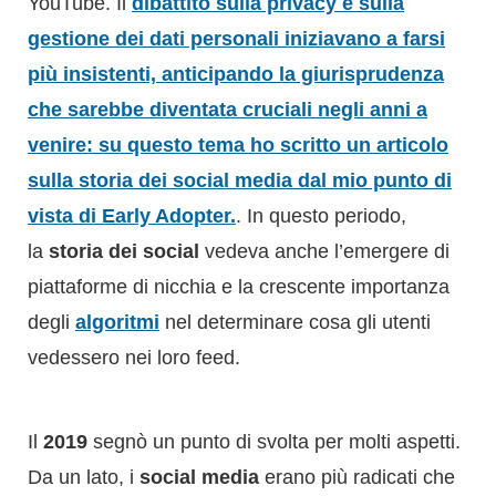
YouTube. Il
dibattito sulla privacy e sulla
gestione dei dati personali iniziavano a farsi
più insistenti, anticipando la giurisprudenza
che sarebbe diventata cruciali negli anni a
venire: su questo tema ho scritto un articolo
sulla storia dei social media dal mio punto di
vista di Early Adopter.
. In questo periodo,
la
storia dei social
vedeva anche l’emergere di
piattaforme di nicchia e la crescente importanza
degli
algoritmi
nel determinare cosa gli utenti
vedessero nei loro feed.
Il
2019
segnò un punto di svolta per molti aspetti.
Da un lato, i
social media
erano più radicati che