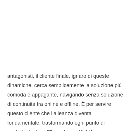
strategica che non coglie le enormi potenzialità
dell’integrazione. Il risultato? Un’esperienza
cliente frammentata, risorse sprecate in iniziative
scoordinate e, in ultima analisi, una perdita di
competitività.
Mentre alcuni team interni si percepiscono come
antagonisti, il cliente finale, ignaro di queste
dinamiche, cerca semplicemente la soluzione più
comoda e appagante, navigando senza soluzione
di continuità tra online e offline. È per servire
questo cliente che l’alleanza diventa
fondamentale, trasformando ogni punto di